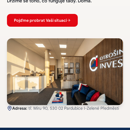
Držíme se toho, co funguje tady. Doma.
Pojďme probrat Vaši situaci
Adresa:
tř. Míru 90, 530 02 Pardubice I-Zelené Předměstí