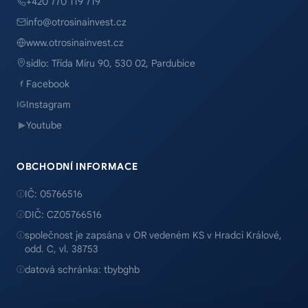
+420 770 119 719
info@otrosinainvest.cz
www.otrosinainvest.cz
sídlo: Třída Míru 90, 530 02, Pardubice
Facebook
f
Instagram
IG
Youtube
▶
OBCHODNÍ INFORMACE
IČ: 05766516
ⓘ
DIČ: CZ05766516
ⓘ
společnost je zapsána v OR vedeném KS v Hradci Králové,
ⓘ
odd. C, vl. 38753
datová schránka: tbybghb
ⓘ