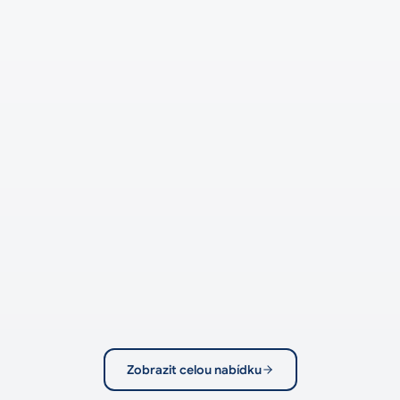
PRODEJ
4 150 000 Kč
byt 3+1 s garáží, Janáčková, Rychnov nad
Kněžnou
Rychnov nad Kněžnou
3+1 · 87.44 m²
Zobrazit celou nabídku