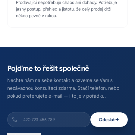
Prodávající nepotřebuje chaos ani dohady. Potřebuje
jasný postup, přehled a jistotu, že celý prodej drží
někdo pevně v rukou.
Pojďme to řešit společně
Nechte nám na sebe kontakt a ozveme se Vám s
nezávaznou konzultací zdarma. Stačí telefon, nebo
pokud preferujete e-mail — i to je v pořádku.
Odeslat